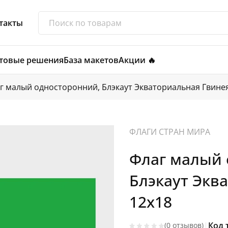
такты
товые решения
База макетов
Акции 🔥
г малый односторонний, Блэкаут Экваториальная Гвине
ФЛАГИ СТРАН МИРА
Флаг малый 
Блэкаут Экв
12х18
|
Код 
(0 отзывов)