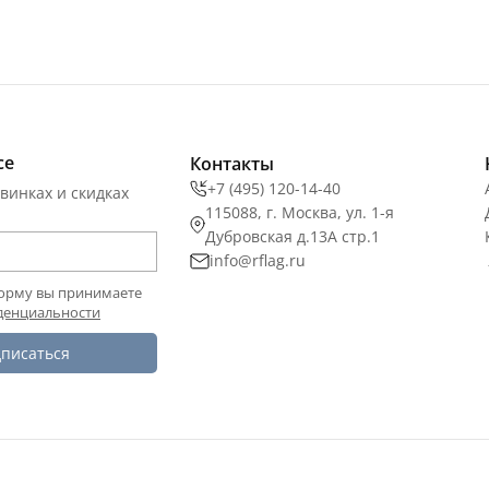
се
Контакты
+7 (495) 120-14-40
винках и скидках
115088, г. Москва, ул. 1-я
Дубровская д.13А стр.1
info@rflag.ru
орму вы принимаете
денциальности
писаться