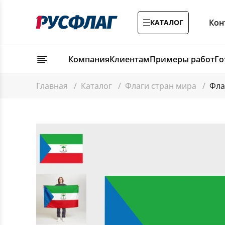
Кон
КАТАЛОГ
Компания
Клиентам
Примеры работ
Го
Главная
/
Каталог
/
Флаги стран мира
/
Фла