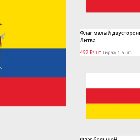
Флаг малый двусторон
Литва
492 ₽/шт
Тираж 1-5 шт.
Флаг большой