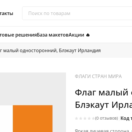
такты
товые решения
База макетов
Акции 🔥
г малый односторонний, Блэкаут Ирландия
ФЛАГИ СТРАН МИРА
Флаг малый 
Блэкаут Ирл
|
Код 
(0 отзывов)
Яркая лицевая сторона,