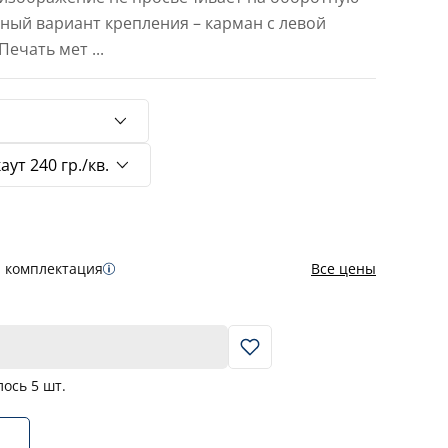
тный вариант крепления – карман с левой
 Печать мет
...
я комплектация
Все цены
В корзину
лось
5
шт.