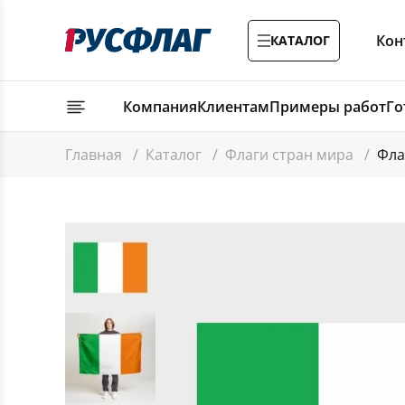
Кон
КАТАЛОГ
Компания
Клиентам
Примеры работ
Го
Главная
/
Каталог
/
Флаги стран мира
/
Фла