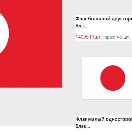
Флаг большой двустор
Блэ...
14095 ₽/шт
Тираж 1-5 шт.
Флаг малый односторо
Блэк...