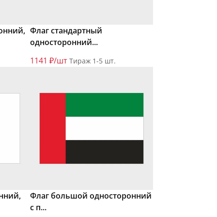
онний,
Флаг стандартный
односторонний...
1141 ₽/шт
Тираж 1-5 шт.
нний,
Флаг большой односторонний
с п...