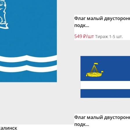
Флаг малый двусторон
подк...
549 ₽/шт
Тираж 1-5 шт.
Флаг малый двусторон
подк...
халинск