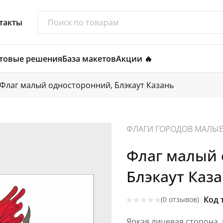
такты
товые решения
База макетов
Акции 🔥
Флаг малый односторонний, Блэкаут Казань
ФЛАГИ ГОРОДОВ МАЛЫ
Флаг малый 
Блэкаут Каза
|
Код 
(0 отзывов)
Яркая лицевая сторона,