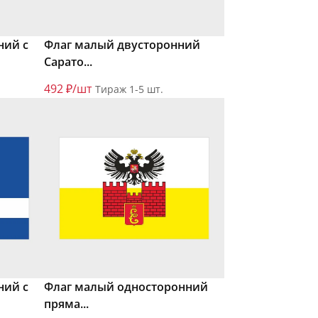
ний с
Флаг малый двусторонний
Сарато...
492 ₽/шт
Тираж 1-5 шт.
ний с
Флаг малый односторонний
пряма...