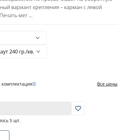
тный вариант крепления – карман с левой
 Печать мет
...
я комплектация
Все цены
В корзину
лось
5
шт.