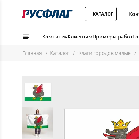
Кон
КАТАЛОГ
Компания
Клиентам
Примеры работ
Го
Главная
/
Каталог
/
Флаги городов малые
/