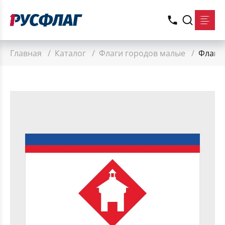
Главная
/
Каталог
/
Флаги городов малые
/
Флаг м