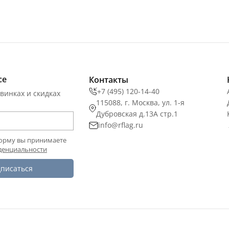
се
Контакты
+7 (495) 120-14-40
винках и скидках
115088, г. Москва, ул. 1-я
Дубровская д.13А стр.1
info@rflag.ru
орму вы принимаете
денциальности
писаться