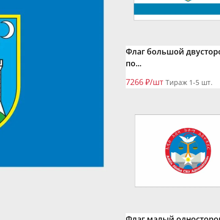
Флаг большой двустор
по...
7266 ₽/шт
Тираж 1-5 шт.
Флаг малый одностор