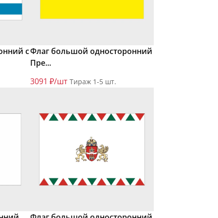
онний с
Флаг большой односторонний
Пре...
3091 ₽/шт
Тираж 1-5 шт.
онний
Флаг большой односторонний