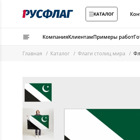
Кон
КАТАЛОГ
Компания
Клиентам
Примеры работ
Го
Главная
/
Каталог
/
Флаги столиц мира
/
Фл