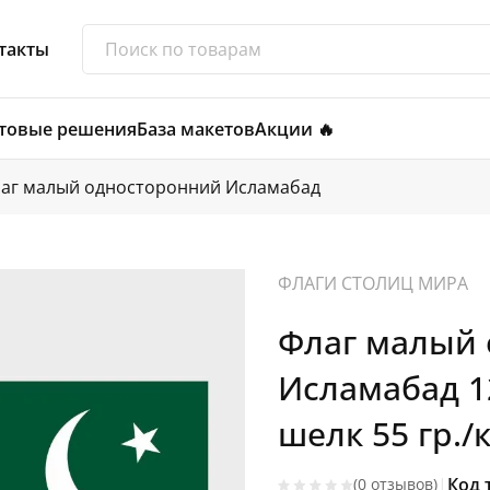
такты
товые решения
База макетов
Акции 🔥
аг малый односторонний Исламабад
ФЛАГИ СТОЛИЦ МИРА
Флаг малый
Исламабад 
шелк 55 гр./к
|
Код 
(0 отзывов)