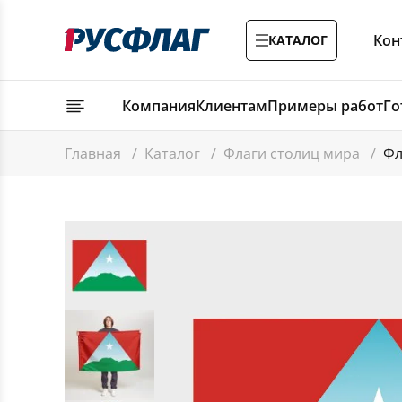
Кон
КАТАЛОГ
Компания
Клиентам
Примеры работ
Го
Главная
/
Каталог
/
Флаги столиц мира
/
Фл