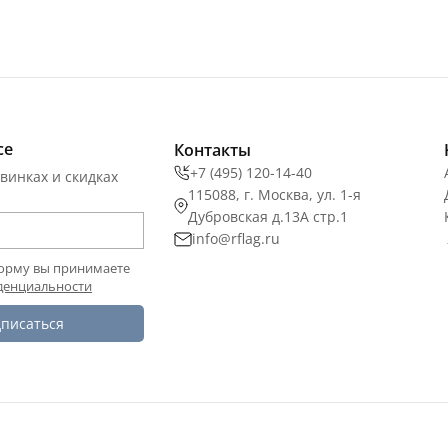
се
Контакты
+7 (495) 120-14-40
винках и скидках
115088, г. Москва, ул. 1-я
Дубровская д.13А стр.1
info@rflag.ru
орму вы принимаете
денциальности
писаться