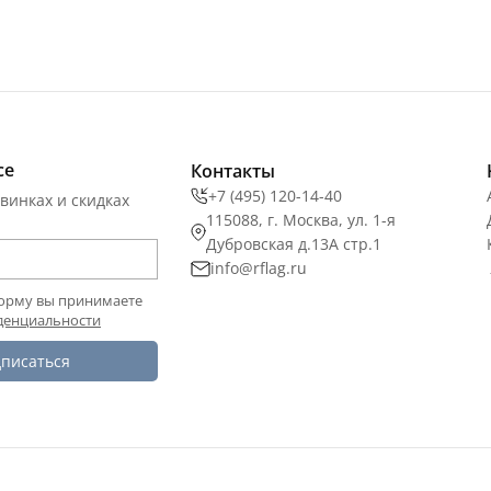
се
Контакты
+7 (495) 120-14-40
винках и скидках
115088, г. Москва, ул. 1-я
Дубровская д.13А стр.1
info@rflag.ru
орму вы принимаете
денциальности
писаться