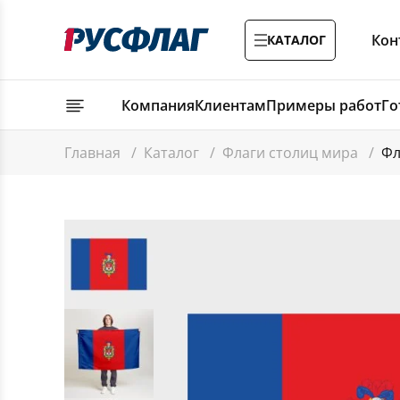
Кон
КАТАЛОГ
Компания
Клиентам
Примеры работ
Го
Главная
/
Каталог
/
Флаги столиц мира
/
Фл