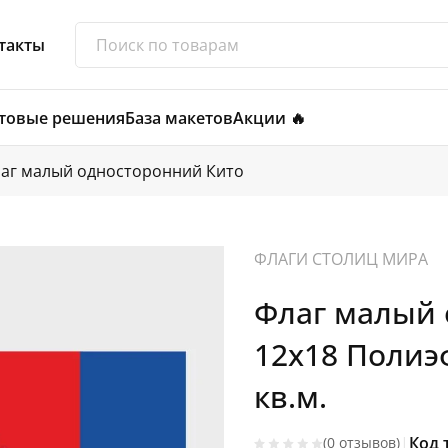
такты
товые решения
База макетов
Акции 🔥
аг малый односторонний Кито
ФЛАГИ СТОЛИЦ МИРА
Флаг малый 
12х18 Полиэ
кв.м.
|
Код 
(0 отзывов)