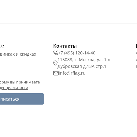
се
Контакты
+7 (495) 120-14-40
винках и скидках
115088, г. Москва, ул. 1-я
Дубровская д.13А стр.1
info@rflag.ru
орму вы принимаете
денциальности
писаться