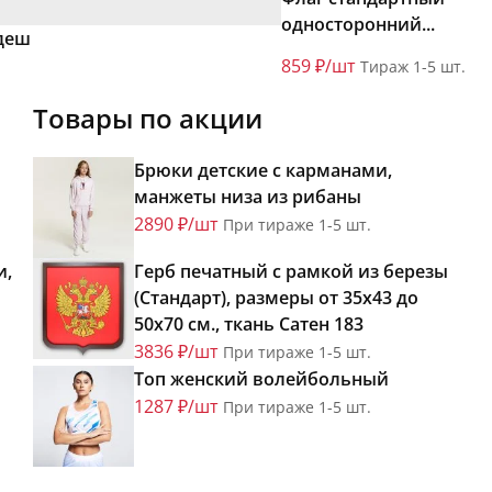
односторонний...
адеш
859 ₽/шт
Тираж 1-5 шт.
Товары по акции
Брюки детские с карманами,
манжеты низа из рибаны
2890 ₽/шт
При тираже 1-5 шт.
и,
Герб печатный с рамкой из березы
(Стандарт), размеры от 35х43 до
50х70 см., ткань Сатен 183
3836 ₽/шт
При тираже 1-5 шт.
Топ женский волейбольный
1287 ₽/шт
При тираже 1-5 шт.