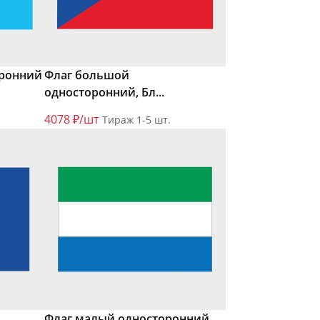
оронний
Флаг большой
односторонний, Бл...
4078 ₽/шт
Тираж 1-5 шт.
Флаг малый односторонний