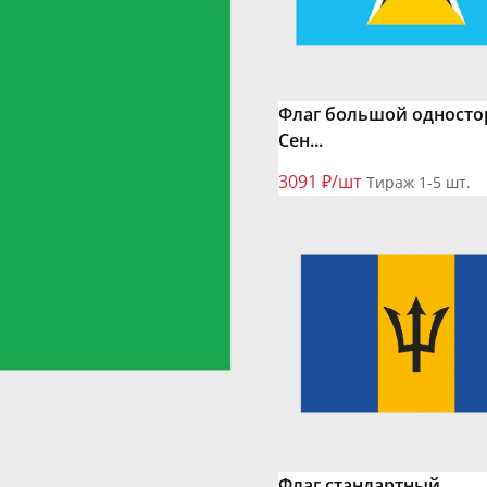
Флаг большой одност
Сен...
3091 ₽/шт
Тираж 1-5 шт.
Флаг стандартный