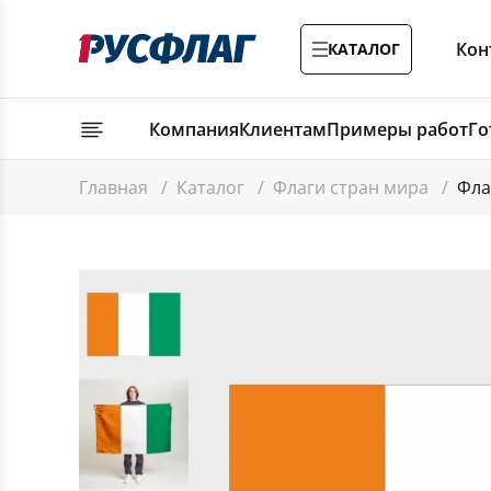
Кон
КАТАЛОГ
Компания
Клиентам
Примеры работ
Го
Главная
/
Каталог
/
Флаги стран мира
/
Фла