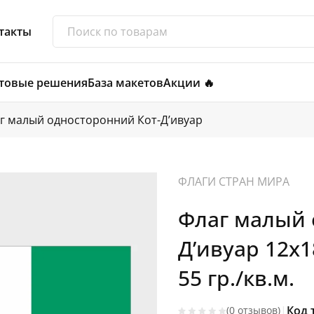
такты
товые решения
База макетов
Акции 🔥
г малый односторонний Кот-Д’ивуар
ФЛАГИ СТРАН МИРА
Флаг малый 
Д’ивуар 12х
55 гр./кв.м.
|
Код 
(0 отзывов)