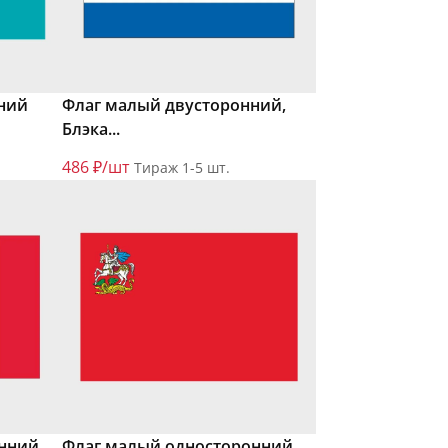
ний
Флаг малый двусторонний,
Блэка...
486 ₽/шт
Тираж 1-5 шт.
онний
Флаг малый односторонний