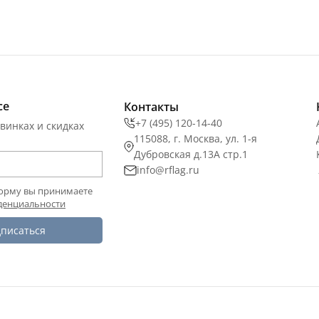
се
Контакты
+7 (495) 120-14-40
винках и скидках
115088, г. Москва, ул. 1-я
Дубровская д.13А стр.1
info@rflag.ru
орму вы принимаете
денциальности
писаться