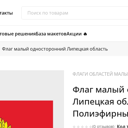
такты
товые решения
База макетов
Акции 🔥
Флаг малый односторонний Липецкая область
ФЛАГИ ОБЛАСТЕЙ МАЛЫ
Флаг малый
Липецкая об
Полиэфирный
|
Код 
(0 отзывов)