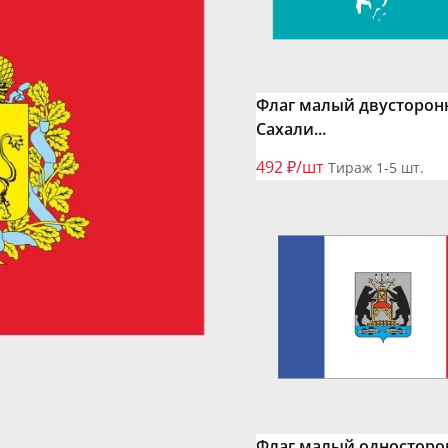
Флаг малый двусторон
Сахали...
492 ₽/шт
Тираж 1-5 шт.
Флаг малый одностор