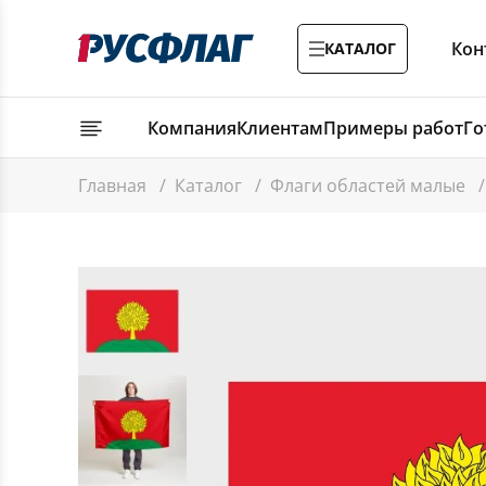
Кон
КАТАЛОГ
Компания
Клиентам
Примеры работ
Го
Главная
/
Каталог
/
Флаги областей малые
/