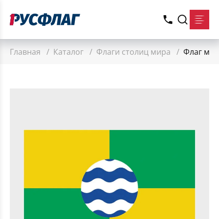
Главная
/
Каталог
/
Флаги столиц мира
/
Флаг ма