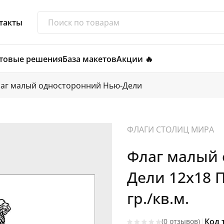
такты
товые решения
База макетов
Акции 🔥
аг малый односторонний Нью-Дели
ФЛАГИ СТОЛИЦ МИРА
Флаг малый 
Дели 12х18 
гр./кв.м.
|
Код 
(0 отзывов)