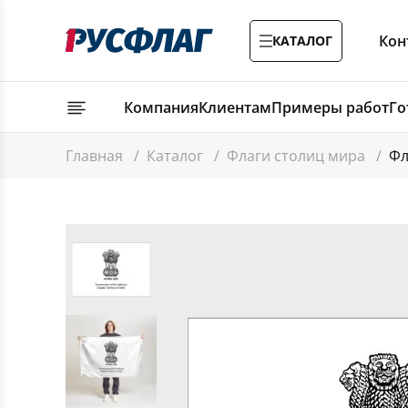
Кон
КАТАЛОГ
Компания
Клиентам
Примеры работ
Го
Главная
/
Каталог
/
Флаги столиц мира
/
Фл