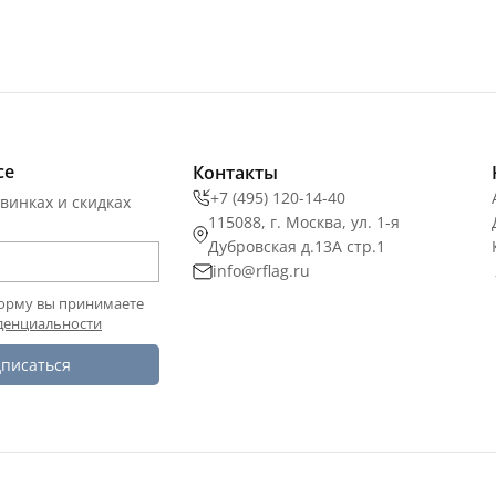
се
Контакты
+7 (495) 120-14-40
винках и скидках
115088, г. Москва, ул. 1-я
Дубровская д.13А стр.1
info@rflag.ru
орму вы принимаете
денциальности
писаться