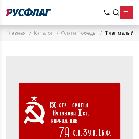
Главная
/
Каталог
/
Флаги Победы
/
Флаг малый о