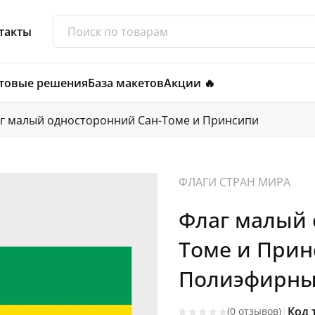
такты
товые решения
База макетов
Акции 🔥
г малый односторонний Сан-Томе и Принсипи
ФЛАГИ СТРАН МИРА
Флаг малый 
Томе и Прин
Полиэфирный
|
Код 
(0 отзывов)