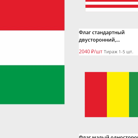
Флаг стандартный
двусторонний,...
2040 ₽/шт
Тираж 1-5 шт.
Флаг малый одностор