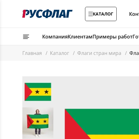
Кон
КАТАЛОГ
Компания
Клиентам
Примеры работ
Го
Главная
/
Каталог
/
Флаги стран мира
/
Фла