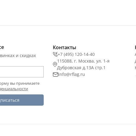
се
Контакты
+7 (495) 120-14-40
винках и скидках
115088, г. Москва, ул. 1-я
Дубровская д.13А стр.1
info@rflag.ru
орму вы принимаете
денциальности
писаться