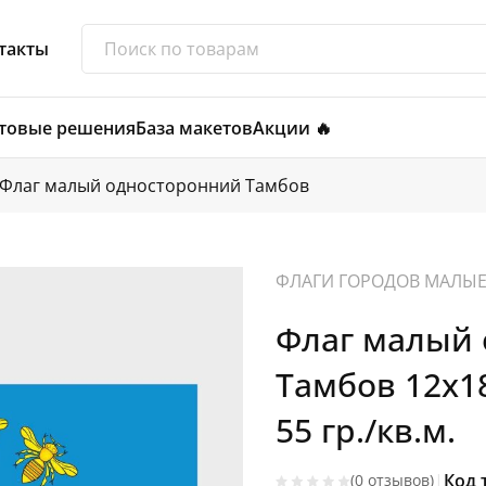
такты
товые решения
База макетов
Акции 🔥
Флаг малый односторонний Тамбов
ФЛАГИ ГОРОДОВ МАЛЫ
Флаг малый
Тамбов 12х
55 гр./кв.м.
|
Код 
(0 отзывов)