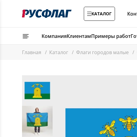
Кон
КАТАЛОГ
Компания
Клиентам
Примеры работ
Го
Главная
/
Каталог
/
Флаги городов малые
/