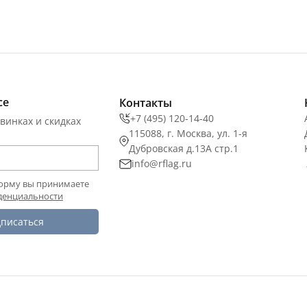
се
Контакты
+7 (495) 120-14-40
винках и скидках
115088, г. Москва, ул. 1-я
Дубровская д.13А стр.1
info@rflag.ru
орму вы принимаете
денциальности
писаться