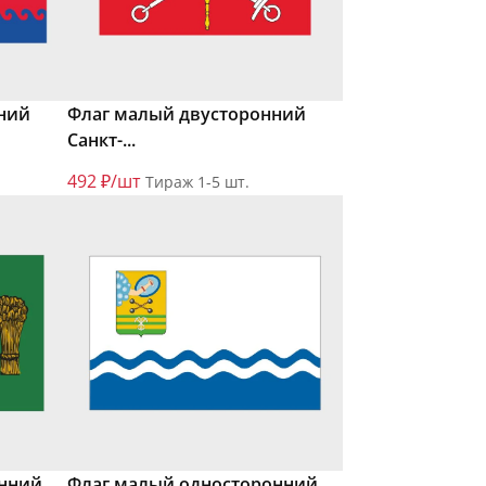
ний
Флаг малый двусторонний
Санкт-...
492 ₽/шт
Тираж 1-5 шт.
нний,
Флаг малый односторонний