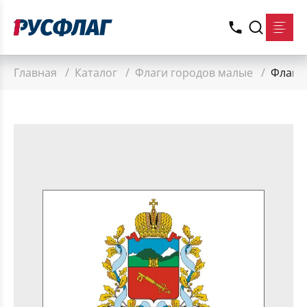
Главная
/
Каталог
/
Флаги городов малые
/
Флаг 