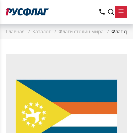
Главная
/
Каталог
/
Флаги столиц мира
/
Флаг сре