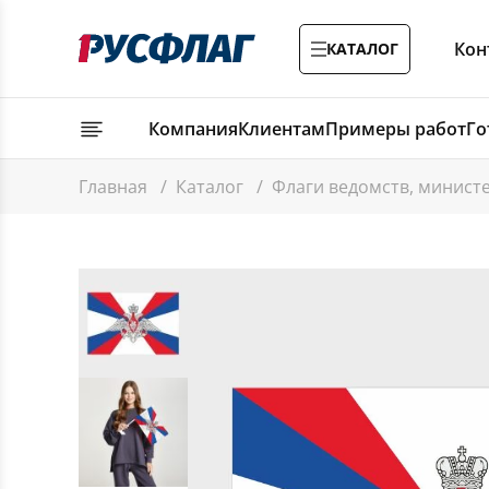
Кон
КАТАЛОГ
Компания
Клиентам
Примеры работ
Го
Главная
/
Каталог
/
Флаги ведомств, минист