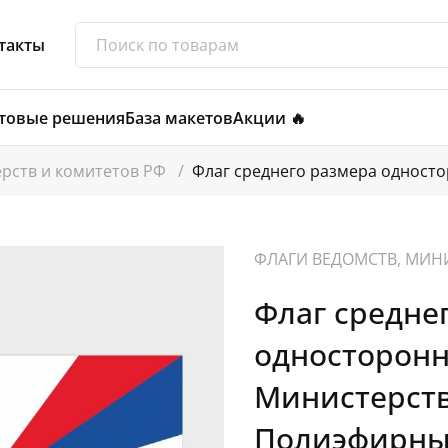
такты
товые решения
База макетов
Акции 🔥
ерств и комитетов РФ
/
Флаг среднего размера одност
ФЛАГИ ВЕДОМСТВ, МИН
Флаг средне
односторонн
Министерств
Полиэфирный