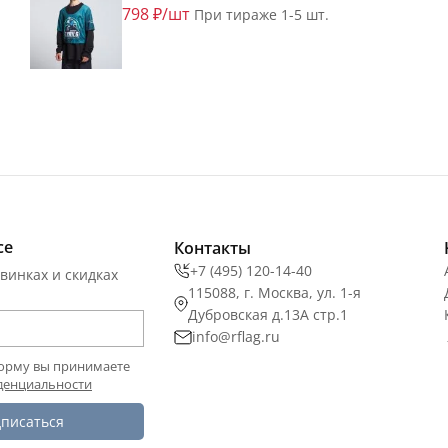
798 ₽/шт
При тираже 1-5 шт.
се
Контакты
+7 (495) 120-14-40
винках и скидках
115088, г. Москва, ул. 1-я
Дубровская д.13А стр.1
info@rflag.ru
орму вы принимаете
денциальности
писаться