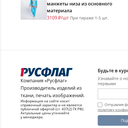
манжеты низа из основного
материала
3109 ₽/шт
При тираже 1-5 шт.
Будьте в кур
Узнавайте о но
Компания «Русфлаг»
первыми
Производитель изделий из
ткани, печать изображений.
Информация на сайте носит
Отправляя ф
справочный характер и не является
публичной офертой (ст. 437(2) ГК РФ).
политику конфи
Актуальные цены уточняйте
у менеджера.
Под