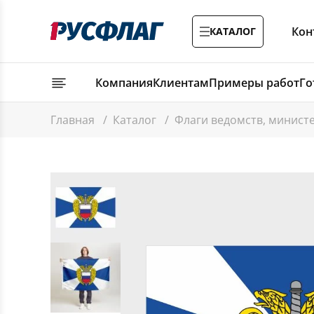
Кон
КАТАЛОГ
Компания
Клиентам
Примеры работ
Го
Главная
/
Каталог
/
Флаги ведомств, минист