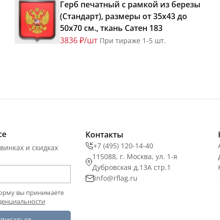
Герб печатный с рамкой из березы
(Стандарт), размеры от 35х43 до
50х70 см., ткань Сатен 183
3836 ₽/шт
При тираже 1-5 шт.
се
Контакты
+7 (495) 120-14-40
винках и скидках
115088, г. Москва, ул. 1-я
Дубровская д.13А стр.1
info@rflag.ru
орму вы принимаете
денциальности
писаться