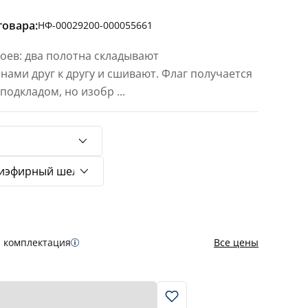
товара:
НФ-00029200-000055661
лоев: два полотна складывают
ами друг к другу и сшивают. Флаг получается
с подкладом, но изобр
...
я комплектация
Все цены
В корзину