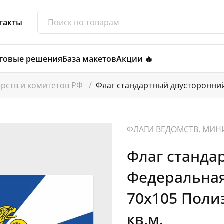
такты
товые решения
База макетов
Акции 🔥
ерств и комитетов РФ
/
Флаг стандартный двусторонни
ФЛАГИ ВЕДОМСТВ, МИН
Флаг станда
Федеральная
70х105 Поли
кв.м.