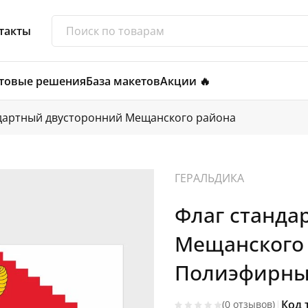
такты
товые решения
База макетов
Акции 🔥
дартный двусторонний Мещанского района
ГЕРАЛЬДИКА
Флаг станда
Мещанского 
Полиэфирный
|
Код 
(0 отзывов)