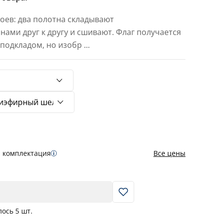
лоев: два полотна складывают
ами друг к другу и сшивают. Флаг получается
с подкладом, но изобр
...
я комплектация
Все цены
В корзину
лось
5
шт.