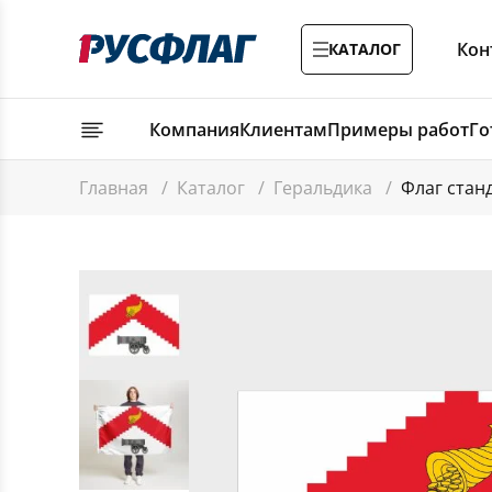
Кон
КАТАЛОГ
Компания
Клиентам
Примеры работ
Го
Главная
/
Каталог
/
Геральдика
/
Флаг стан