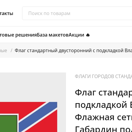
такты
товые решения
База макетов
Акции 🔥
тные
/
Флаг стандартный двусторонний с подкладкой Вл
ФЛАГИ ГОРОДОВ СТАНД
Флаг станда
подкладкой 
Флажная сетк
Габардин по