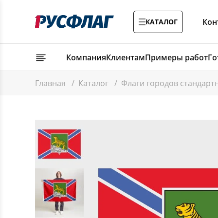
Кон
КАТАЛОГ
Компания
Клиентам
Примеры работ
Го
Главная
/
Каталог
/
Флаги городов стандар