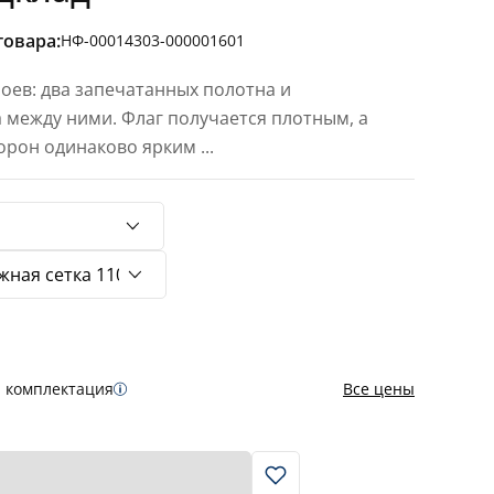
товара:
НФ-00014303-000001601
лоев: два запечатанных полотна и
 между ними. Флаг получается плотным, а
торон одинаково ярким
...
я комплектация
Все цены
В корзину