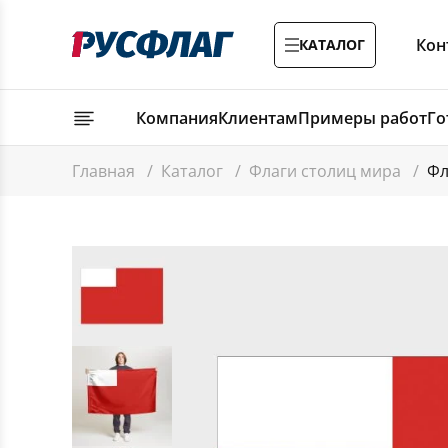
Кон
КАТАЛОГ
Компания
Клиентам
Примеры работ
Го
Главная
/
Каталог
/
Флаги столиц мира
/
Фл