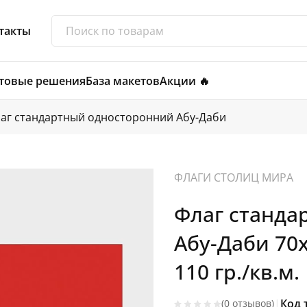
такты
товые решения
База макетов
Акции 🔥
аг стандартный односторонний Абу-Даби
ФЛАГИ СТОЛИЦ МИРА
Флаг станда
Абу-Даби 70
110 гр./кв.м.
|
Код 
(0 отзывов)