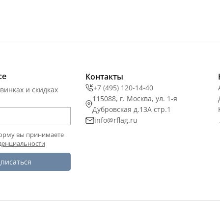
се
Контакты
+7 (495) 120-14-40
винках и скидках
115088, г. Москва, ул. 1-я
Дубровская д.13А стр.1
info@rflag.ru
орму вы принимаете
денциальности
писаться