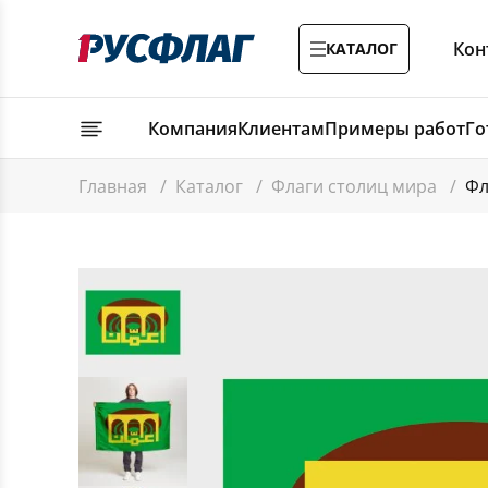
Кон
КАТАЛОГ
Компания
Клиентам
Примеры работ
Го
Главная
/
Каталог
/
Флаги столиц мира
/
Фл