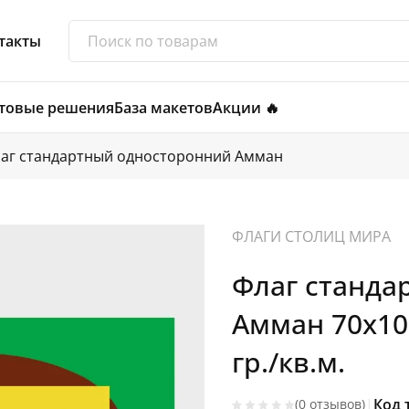
такты
товые решения
База макетов
Акции 🔥
аг стандартный односторонний Амман
ФЛАГИ СТОЛИЦ МИРА
Флаг станда
Амман 70х10
гр./кв.м.
|
Код 
(0 отзывов)