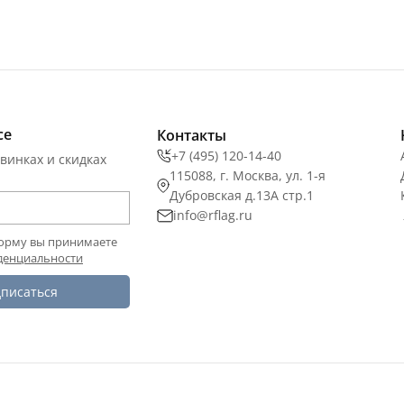
се
Контакты
+7 (495) 120-14-40
винках и скидках
115088, г. Москва, ул. 1-я
Дубровская д.13А стр.1
info@rflag.ru
орму вы принимаете
денциальности
писаться