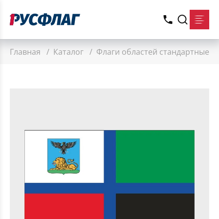
Главная
/
Каталог
/
Флаги областей стандартные
/