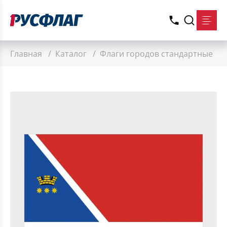
Главная
/
Каталог
/
Флаги городов стандартные
/