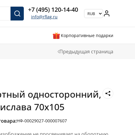
+7 (495) 120-14-40
info@rflag.ru
Корпоративные подарки
Предыдущая страница
ртный односторонний,
тислава 70х105
товара:
НФ-00029027-000007607
 изображение не просвечивает на оборотную