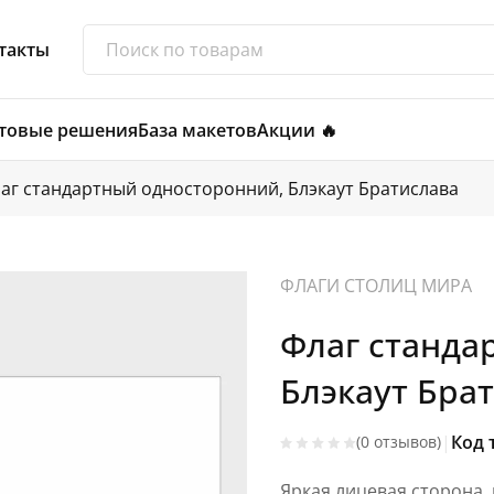
такты
товые решения
База макетов
Акции 🔥
аг стандартный односторонний, Блэкаут Братислава
ФЛАГИ СТОЛИЦ МИРА
Флаг станда
Блэкаут Бра
|
Код 
(0 отзывов)
Яркая лицевая сторона,