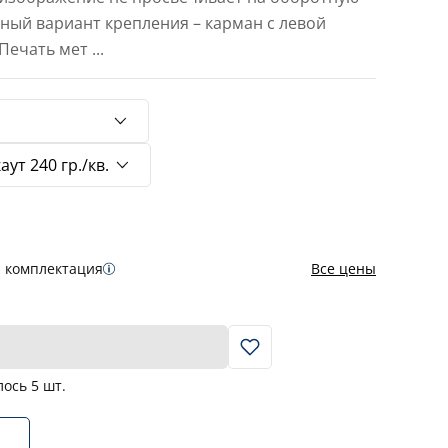
тный вариант крепления – карман с левой
 Печать мет
...
я комплектация
Все цены
В корзину
лось
5
шт.