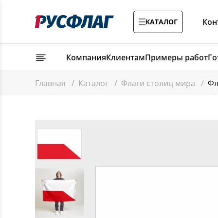
Кон
КАТАЛОГ
Компания
Клиентам
Примеры работ
Го
Главная
/
Каталог
/
Флаги столиц мира
/
Фл