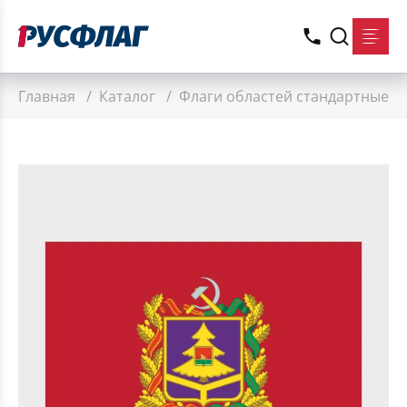
Главная
/
Каталог
/
Флаги областей стандартные
/