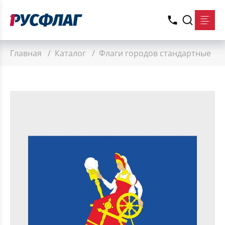
Главная
/
Каталог
/
Флаги городов стандартные
/