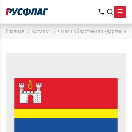
Главная
/
Каталог
/
Флаги областей стандартные
/