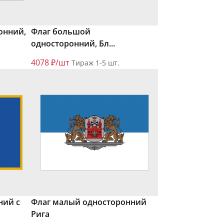
онний,
Флаг большой
односторонний, Бл...
4078 ₽/шт
Тираж 1-5 шт.
ний с
Флаг малый односторонний
Рига