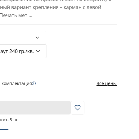
тный вариант крепления – карман с левой
 Печать мет
...
я комплектация
Все цены
В корзину
лось
5
шт.