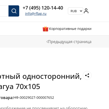
+7 (495) 120-14-40
info@rflag.ru
Корпоративные подарки
Предыдущая страница
ртный односторонний,
агуа 70х105
товара:
НФ-00029027-000007652
 изображение не просвечивает на оборотную