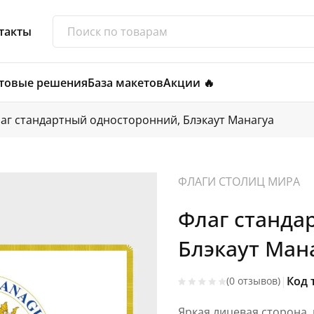
такты
товые решения
База макетов
Акции 🔥
аг стандартный односторонний, Блэкаут Манагуа
ФЛАГИ СТОЛИЦ МИРА
Флаг станда
Блэкаут Ман
|
Код 
(0 отзывов)
Яркая лицевая сторона,