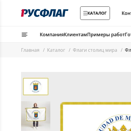
Кон
КАТАЛОГ
Компания
Клиентам
Примеры работ
Го
Главная
/
Каталог
/
Флаги столиц мира
/
Фл