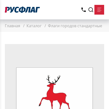
Главная
/
Каталог
/
Флаги городов стандартные
/