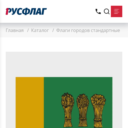
Главная
/
Каталог
/
Флаги городов стандартные
/