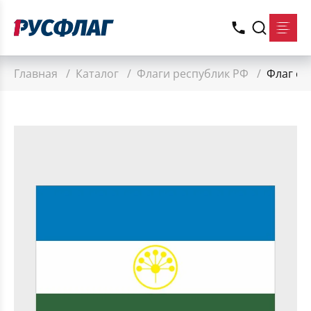
Главная
/
Каталог
/
Флаги республик РФ
/
Флаг ст