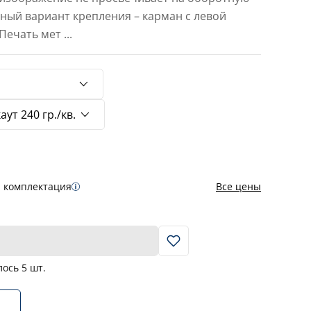
тный вариант крепления – карман с левой
 Печать мет
...
я комплектация
Все цены
В корзину
лось
5
шт.