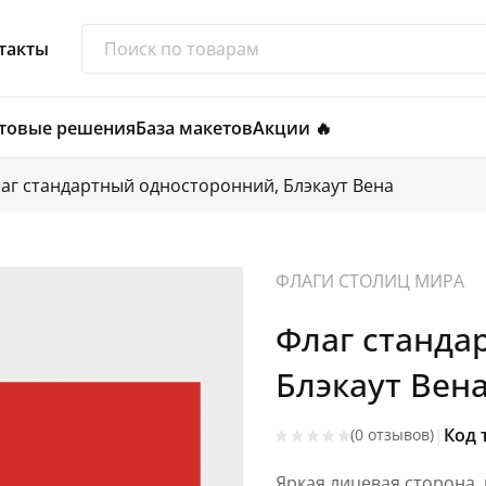
такты
товые решения
База макетов
Акции 🔥
аг стандартный односторонний, Блэкаут Вена
ФЛАГИ СТОЛИЦ МИРА
Флаг станда
Блэкаут Вена
|
Код 
(0 отзывов)
Яркая лицевая сторона,