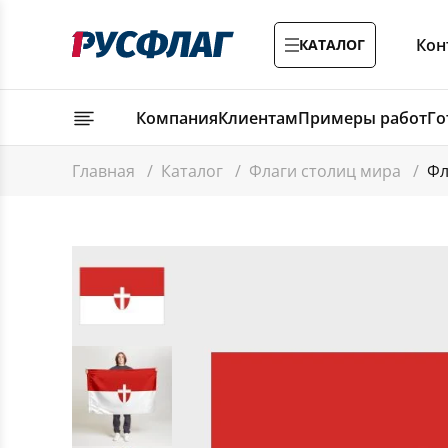
Кон
КАТАЛОГ
Компания
Клиентам
Примеры работ
Го
Главная
/
Каталог
/
Флаги столиц мира
/
Фл