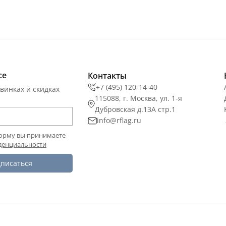
се
Контакты
+7 (495) 120-14-40
винках и скидках
115088, г. Москва, ул. 1-я
Дубровская д.13А стр.1
info@rflag.ru
орму вы принимаете
денциальности
писаться