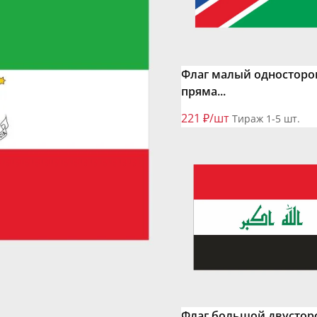
Флаг малый одностор
пряма...
221 ₽/шт
Тираж 1-5 шт.
Флаг большой двустор