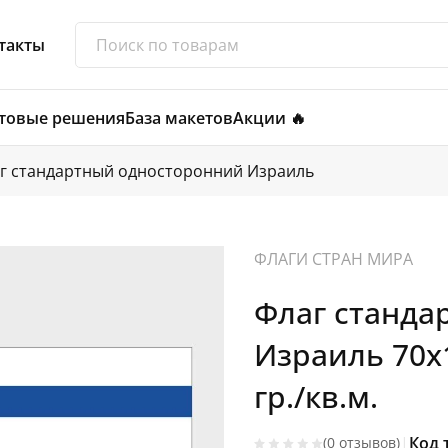
такты
товые решения
База макетов
Акции 🔥
г стандартный односторонний Израиль
ФЛАГИ СТРАН МИРА
Флаг станда
Израиль 70х
гр./кв.м.
|
Код 
(0 отзывов)