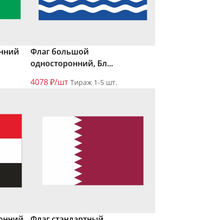
онний
Флаг большой
односторонний, Бл...
4078 ₽/шт
Тираж 1-5 шт.
онний,
Флаг стандартный