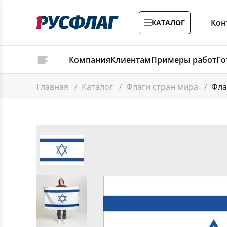
Кон
КАТАЛОГ
Компания
Клиентам
Примеры работ
Го
Главная
/
Каталог
/
Флаги стран мира
/
Фла