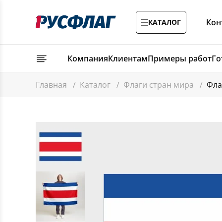
Кон
КАТАЛОГ
Компания
Клиентам
Примеры работ
Го
Главная
/
Каталог
/
Флаги стран мира
/
Фла