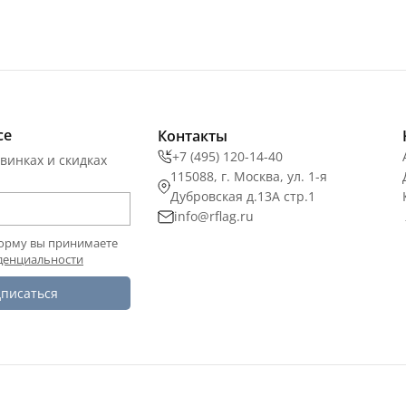
се
Контакты
+7 (495) 120-14-40
винках и скидках
115088, г. Москва, ул. 1-я
Дубровская д.13А стр.1
info@rflag.ru
орму вы принимаете
денциальности
писаться