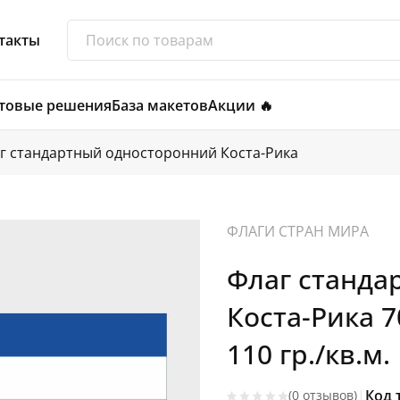
такты
товые решения
База макетов
Акции 🔥
г стандартный односторонний Коста-Рика
ФЛАГИ СТРАН МИРА
Флаг станда
Коста-Рика 
110 гр./кв.м.
|
Код 
(0 отзывов)