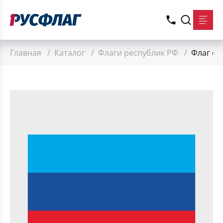
Главная
/
Каталог
/
Флаги республик РФ
/
Флаг ст