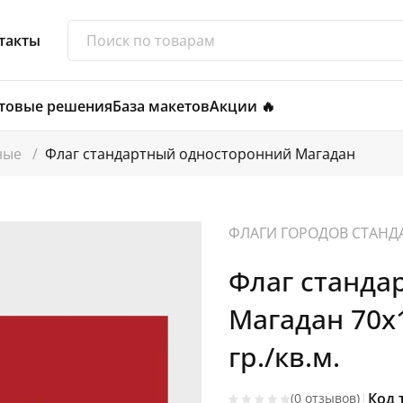
такты
товые решения
База макетов
Акции 🔥
тные
/
Флаг стандартный односторонний Магадан
ФЛАГИ ГОРОДОВ СТАНД
Флаг станда
Магадан 70х
гр./кв.м.
|
Код 
(0 отзывов)