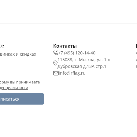
се
Контакты
+7 (495) 120-14-40
винках и скидках
115088, г. Москва, ул. 1-я
Дубровская д.13А стр.1
info@rflag.ru
орму вы принимаете
денциальности
писаться