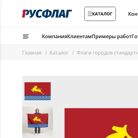
Кон
КАТАЛОГ
Компания
Клиентам
Примеры работ
Го
Главная
/
Каталог
/
Флаги городов стандар