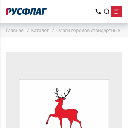
Главная
/
Каталог
/
Флаги городов стандартные
/