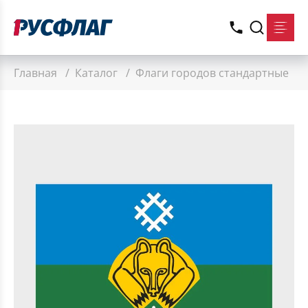
Главная
/
Каталог
/
Флаги городов стандартные
/