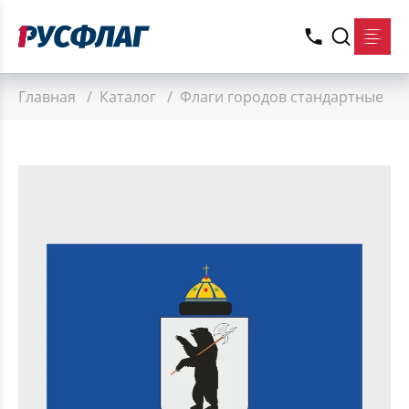
Главная
/
Каталог
/
Флаги городов стандартные
/