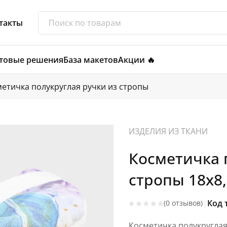
такты
товые решения
База макетов
Акции 🔥
етичка полукруглая ручки из стропы
ИЗДЕЛИЯ ИЗ ТКАНИ
Косметичка 
стропы 18x8,
|
Код 
(0 отзывов)
Косметичка полукруглая,