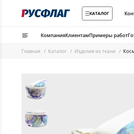
Кон
КАТАЛОГ
Компания
Клиентам
Примеры работ
Го
Главная
/
Каталог
/
Изделия из ткани
/
Косм