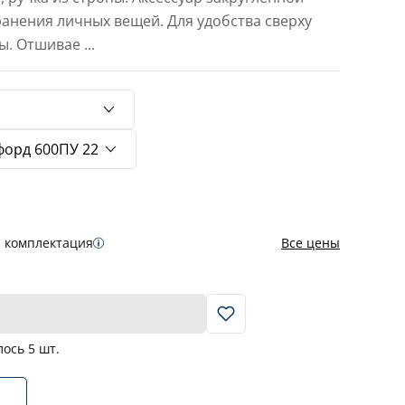
анения личных вещей. Для удобства сверху
пы. Отшивае
...
я комплектация
Все цены
В корзину
лось
5
шт.