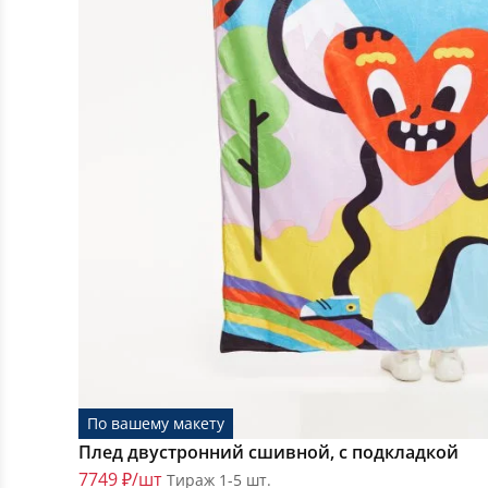
По вашему макету
Плед двустронний сшивной, с подкладкой
7749 ₽/шт
Тираж 1-5 шт.