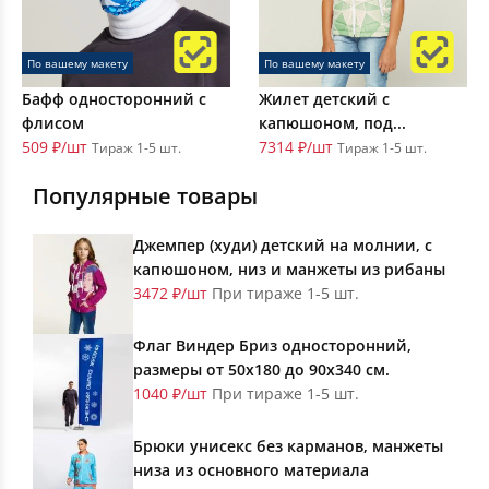
По вашему макету
По вашему макету
Бафф односторонний с
Жилет детский с
флисом
капюшоном, под...
509 ₽/шт
7314 ₽/шт
Тираж 1-5 шт.
Тираж 1-5 шт.
Популярные товары
Джемпер (худи) детский на молнии, с
капюшоном, низ и манжеты из рибаны
3472 ₽/шт
При тираже 1-5 шт.
Флаг Виндер Бриз односторонний,
размеры от 50х180 до 90х340 см.
1040 ₽/шт
При тираже 1-5 шт.
Брюки унисекс без карманов, манжеты
низа из основного материала