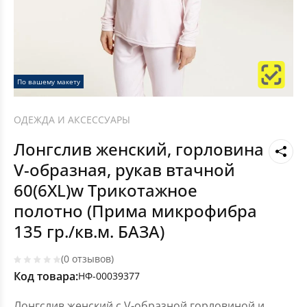
По вашему макету
ОДЕЖДА И АКСЕССУАРЫ
Лонгслив женский, горловина
V-образная, рукав втачной
60(6XL)w Трикотажное
полотно (Прима микрофибра
135 гр./кв.м. БАЗА)
(0 отзывов)
Код товара:
НФ-00039377
Лонгслив женский с V-образной горловиной и