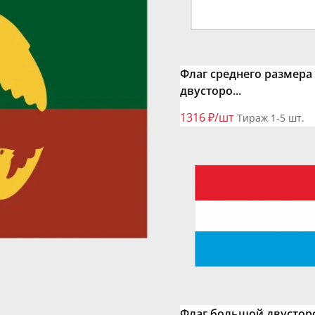
Флаг среднего размера
двусторо...
1316 ₽/шт
Тираж 1-5 шт.
Флаг большой двустор