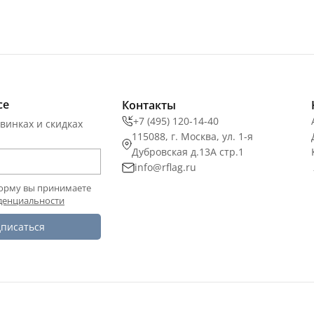
се
Контакты
+7 (495) 120-14-40
винках и скидках
115088, г. Москва, ул. 1-я
Дубровская д.13А стр.1
info@rflag.ru
орму вы принимаете
денциальности
писаться