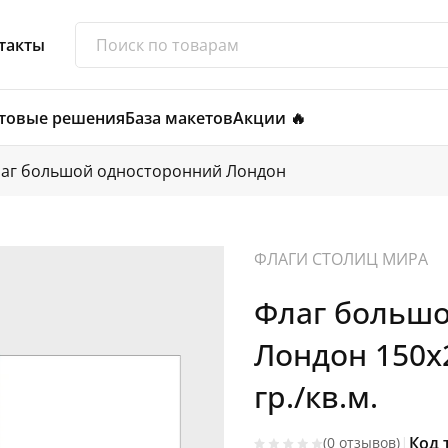
такты
товые решения
База макетов
Акции 🔥
аг большой односторонний Лондон
ФЛАГИ СТОЛИЦ МИРА
Флаг больш
Лондон 150х
гр./кв.м.
|
Код 
(0 отзывов)