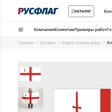
Кон
КАТАЛОГ
Компания
Клиентам
Примеры работ
Го
Главная
/
Каталог
/
Флаги столиц мира
/
Фл