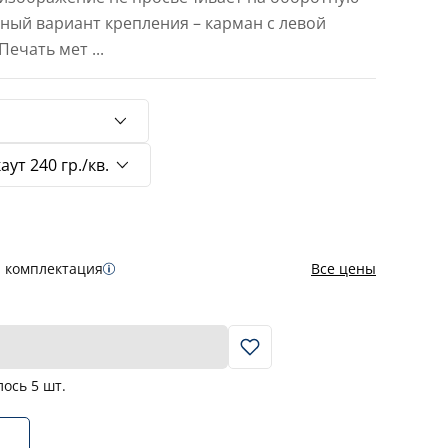
тный вариант крепления – карман с левой
 Печать мет
...
я комплектация
Все цены
В корзину
лось
5
шт.