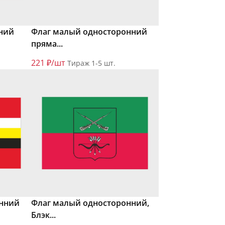
ний
Флаг малый односторонний
пряма...
221 ₽/шт
Тираж 1-5 шт.
онний
Флаг малый односторонний,
Блэк...