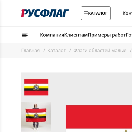
Кон
КАТАЛОГ
Компания
Клиентам
Примеры работ
Го
Главная
/
Каталог
/
Флаги областей малые
/