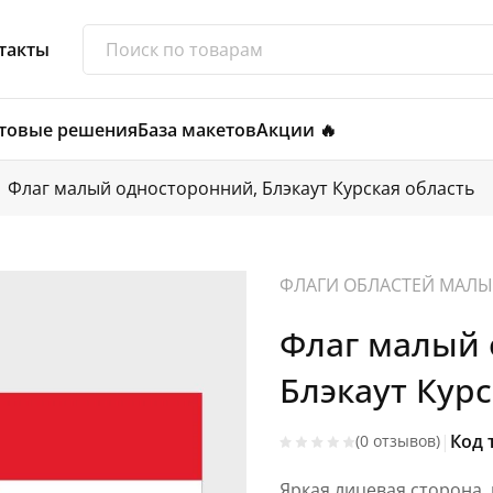
такты
товые решения
База макетов
Акции 🔥
Флаг малый односторонний, Блэкаут Курская область
ФЛАГИ ОБЛАСТЕЙ МАЛЫ
Флаг малый 
Блэкаут Курс
|
Код 
(0 отзывов)
Яркая лицевая сторона,