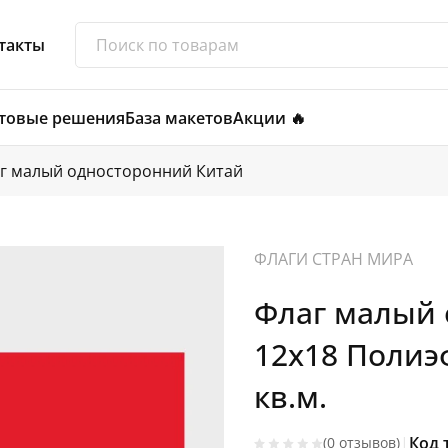
такты
товые решения
База макетов
Акции 🔥
г малый односторонний Китай
ФЛАГИ СТРАН МИРА
Флаг малый 
12х18 Полиэ
кв.м.
|
Код 
(0 отзывов)