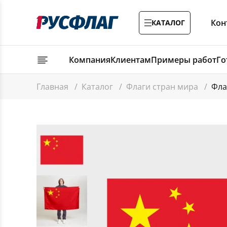
Кон
КАТАЛОГ
Компания
Клиентам
Примеры работ
Го
Главная
/
Каталог
/
Флаги стран мира
/
Фла