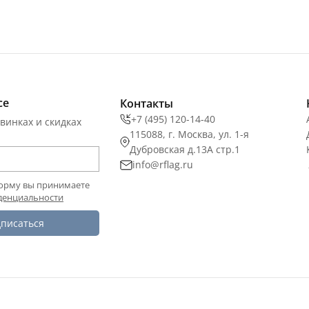
се
Контакты
+7 (495) 120-14-40
винках и скидках
115088, г. Москва, ул. 1-я
Дубровская д.13А стр.1
info@rflag.ru
орму вы принимаете
денциальности
писаться