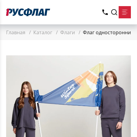
Главная
/
Каталог
/
Флаги
/
Флаг односторонний д