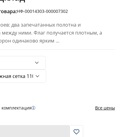
товара:
НФ-00014303-000007302
лоев: два запечатанных полотна и
 между ними. Флаг получается плотным, а
торон одинаково ярким
...
я комплектация
Все цены
В корзину