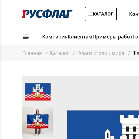
Кон
КАТАЛОГ
Компания
Клиентам
Примеры работ
Го
Главная
/
Каталог
/
Флаги столиц мира
/
Фл