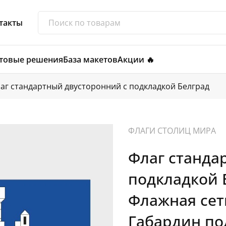
такты
товые решения
База макетов
Акции 🔥
аг стандартный двусторонний с подкладкой Белград
ФЛАГИ СТОЛИЦ МИРА
Флаг станда
подкладкой 
Флажная сетк
Габардин по