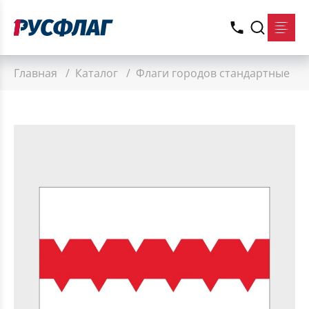
Главная
/
Каталог
/
Флаги городов стандартные
/