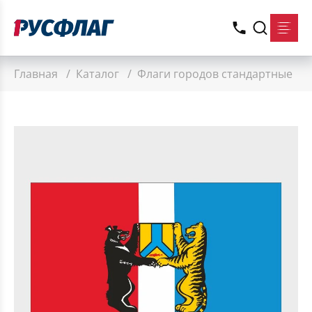
Главная
/
Каталог
/
Флаги городов стандартные
/