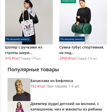
новинка
По вашему макету
По вашему макету
Шопер с ручками из
Сумка-тубус спортивная,
стропы шири...
на под...
416 ₽/шт
2498 ₽/шт
Тираж 1-5 шт.
Тираж 1-5 шт.
Популярные товары
Балаклава из Бифлекса
763 ₽/шт
При тираже 1-5 шт.
Джемпер (худи) детский на молнии, с
капюшоном, низ и манжеты из рибаны